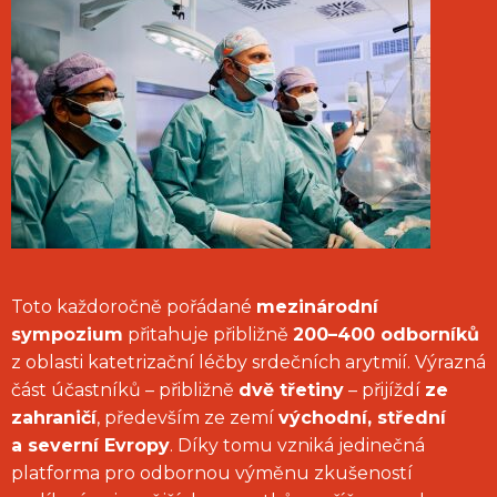
Toto každoročně pořádané
mezinárodní
sympozium
přitahuje přibližně
200–400 odborníků
z oblasti katetrizační léčby srdečních arytmií. Výrazná
část účastníků – přibližně
dvě třetiny
– přijíždí
ze
zahraničí
, především ze zemí
východní, střední
a severní Evropy
. Díky tomu vzniká jedinečná
platforma pro odbornou výměnu zkušeností