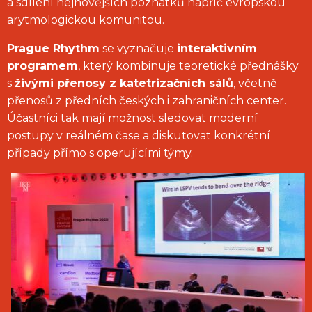
a sdílení nejnovějších poznatků napříč evropskou
arytmologickou komunitou.
Prague Rhythm
se vyznačuje
interaktivním
programem
, který kombinuje teoretické přednášky
s
živými přenosy z katetrizačních sálů
, včetně
přenosů z předních českých i zahraničních center.
Účastníci tak mají možnost sledovat moderní
postupy v reálném čase a diskutovat konkrétní
případy přímo s operujícími týmy.