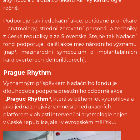
a sympozia zhruba 20 lékařů Kliniky kardiologie
ročně.
Podporuje tak i edukační akce, pořádané pro lékaře
–
arytmology, střední zdravotní personál a techniky
z České republiky a ze Slovenska. Stejně tak Nadační
fond podporuje i další akce mezinárodního významu
(např. mezinárodní sympozium o implantabilních
kardioverterech-defibrilátorech).
Prague Rhythm
Významným příspěvkem Nadačního fondu je
dlouhodobá podpora prestižního odborné akce
„Prague Rhythm“
, která se během let vyprofilovala
jako jedna z nejvýznamnějších edukačních
platforem v oblasti intervenční arytmologie nejen
v České republice, ale i v evropském měřítku.