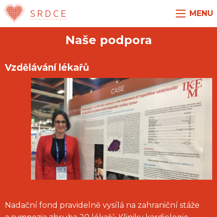
MENU
Naše podpora
Vzdělávání lékařů
Nadační fond pravidelně vysílá na zahraniční stáže